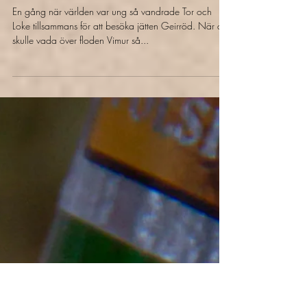
1 feb. 2024
4 min läsning
Torrt Mjöd
Ett bi flög över Rönnträdet
En gång när världen var ung så vandrade Tor och
Loke tillsammans för att besöka jätten Geirröd. När de
skulle vada över floden Vimur så...