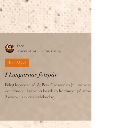
Erica
1 mars 2024
7 min läsning
Torrt Mjöd
I kungarnas fotspår
Enligt legenden så får Piast Ckosiscoins (Hjulmakaren)
och hans fru Rzepicha besök av främlingar på sonen
Ziemowit´s sjunde födelsedag,...