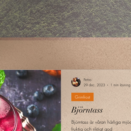
Pettro
29 dec. 2023
1 min läsning
Grimfrost
Björntass
Björntass är våran härliga mjöd
fruktig och riktigt god