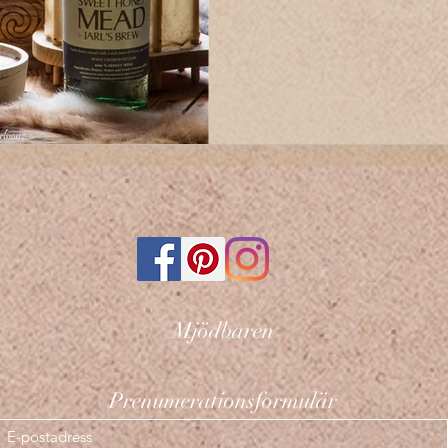
Mjödbaren
Prenumerationsformulär