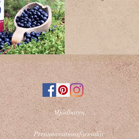
Mjödbaren
Prenumerationsformulär