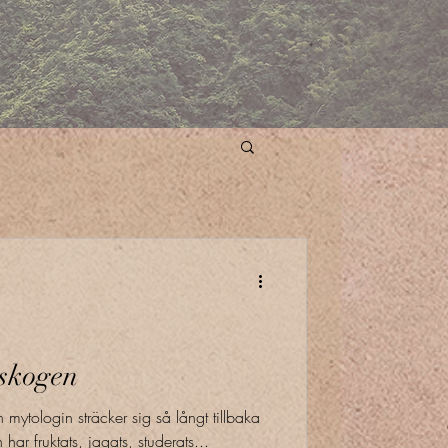
 skogen
 mytologin sträcker sig så långt tillbaka
ar fruktats, jagats, studerats...