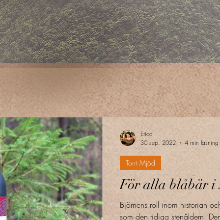
Erica
30 sep. 2022
4 min läsning
Torrt Mjöd
För alla blåbär i
Björnens roll inom historian och
som den tidiga stenåldern. Den h