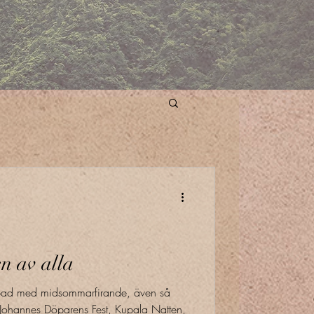
n av alla
ippad med midsommarfirande, även så
Johannes Döparens Fest, Kupala Natten,