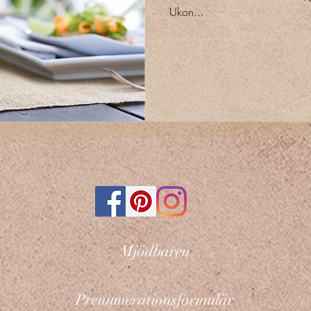
Ukon...
Mjödbaren
Prenumerationsformulär