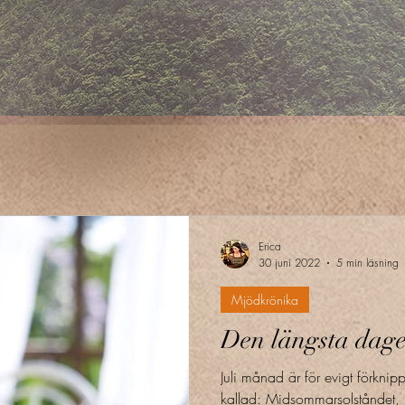
Erica
30 juni 2022
5 min läsning
Mjödkrönika
Den längsta dage
Juli månad är för evigt förkn
kallad: Midsommarsolståndet, 