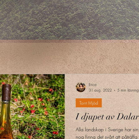
Erica
31 aug. 2022
5 min läsning
Torrt Mjöd
I djupet av Dala
Alla landskap i Sverige har sin
nog finna det svårt att påträffa