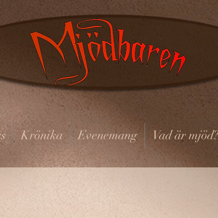
s
Krönika
Evenemang
Vad är mjöd