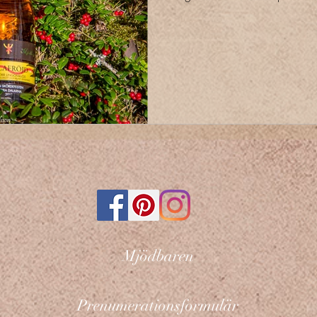
Mjödbaren
Prenumerationsformulär