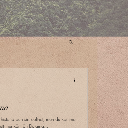
rna
 historia och sin stolthet, men du kommer
 ett mer känt än Dalarna....