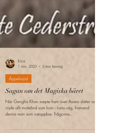
Erica
1 nov. 2023
5 min läsning
Äppelmjöd
Sagan om det Magiska bäret
När Genghis Khan svepte fram över Asiens slätter och
röjde allt motstånd som kom i hans väg, framstod
denna man som ostoppbar. Frågorna...