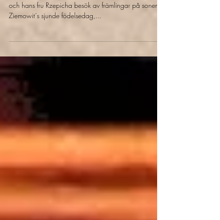
I kungarnas fotspår
Enligt legenden så får Piast Ckosiscoins (Hjulmakaren)
och hans fru Rzepicha besök av främlingar på sonen
Ziemowit´s sjunde födelsedag,...