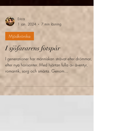
Erica
1 jan. 2024
7 min läsning
Mjödkrönika
I sjöfararens fotspår
I generationer har människan strävat efter drömmar,
efter nya horisonter. Med hjärtan fulla av äventyr,
romantik, sorg och smärta. Genom...