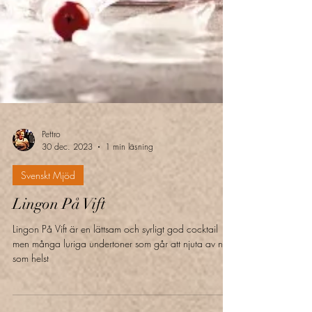
Pettro
30 dec. 2023
1 min läsning
Svenskt Mjöd
Lingon På Vift
Lingon På Vift är en lättsam och syrligt god cocktail
men många luriga undertoner som går att njuta av när
som helst