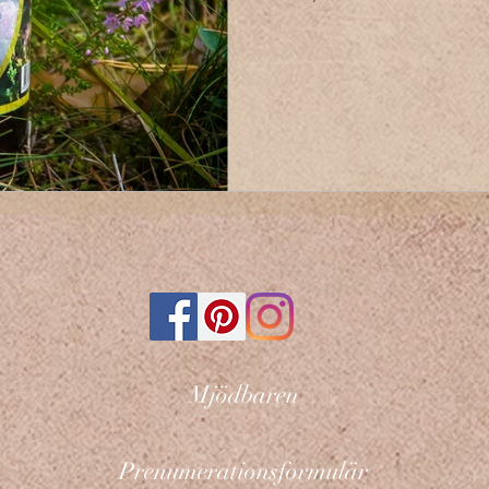
Mjödbaren
Prenumerationsformulär