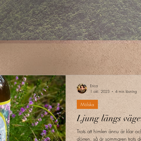
Erica
1 okt. 2023
4 min läsning
Mölska
Ljung längs väg
Trots att himlen ännu är klar 
dörren, så är sommaren trots det