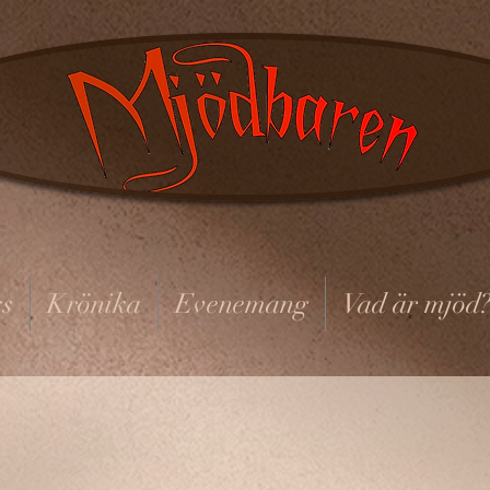
s
Krönika
Evenemang
Vad är mjöd