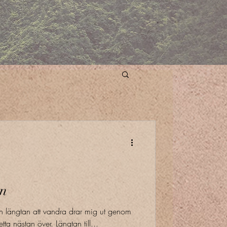
en
och längtan att vandra drar mig ut genom
ta nästan över. Längtan till...