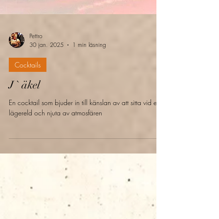
Pettro
30 jan. 2025
1 min läsning
Cocktails
J ` äkel
En cocktail som bjuder in till känslan av att sitta vid en
lägereld och njuta av atmosfären