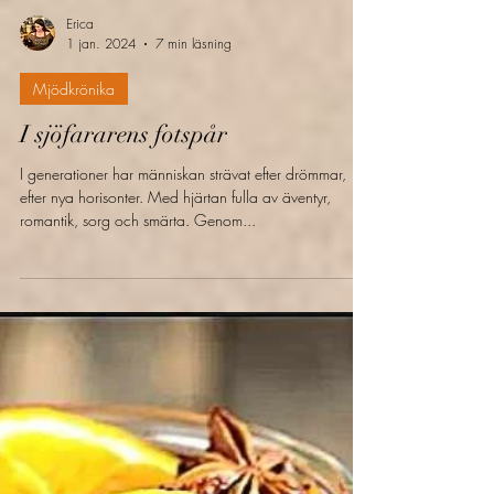
Erica
1 jan. 2024
7 min läsning
Mjödkrönika
I sjöfararens fotspår
I generationer har människan strävat efter drömmar,
efter nya horisonter. Med hjärtan fulla av äventyr,
romantik, sorg och smärta. Genom...