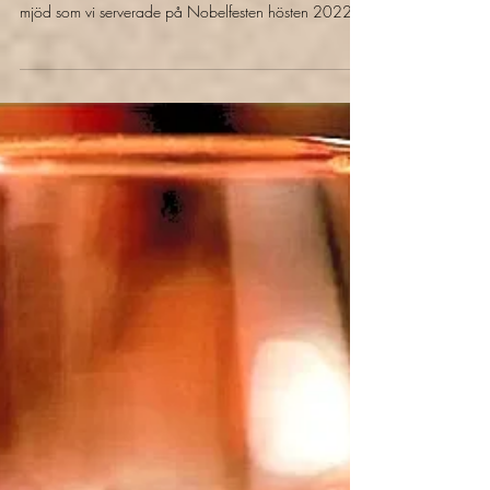
Pettro
30 dec. 2023
1 min läsning
Importerat Mjöd
Varm Mjöd
Här kommer knepet bakom vårat fantastiska varma
mjöd som vi serverade på Nobelfesten hösten 2022