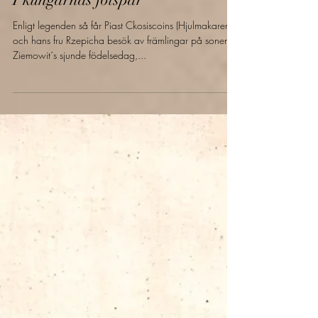
1 mars 2024
7 min läsning
Torrt Mjöd
I kungarnas fotspår
Enligt legenden så får Piast Ckosiscoins (Hjulmakaren)
och hans fru Rzepicha besök av främlingar på sonen
Ziemowit´s sjunde födelsedag,...