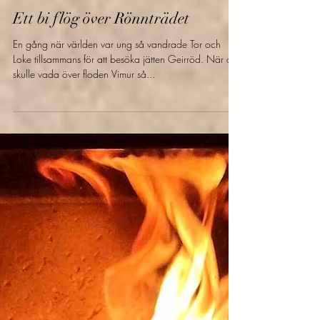
Erica
1 feb. 2024
4 min läsning
Torrt Mjöd
Ett bi flög över Rönnträdet
En gång när världen var ung så vandrade Tor och
Loke tillsammans för att besöka jätten Geirröd. När de
skulle vada över floden Vimur så...