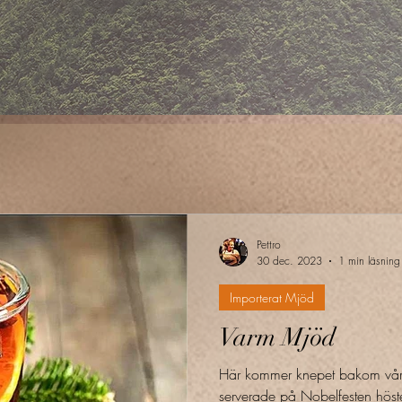
Pettro
30 dec. 2023
1 min läsning
Importerat Mjöd
Varm Mjöd
Här kommer knepet bakom våra
serverade på Nobelfesten hös