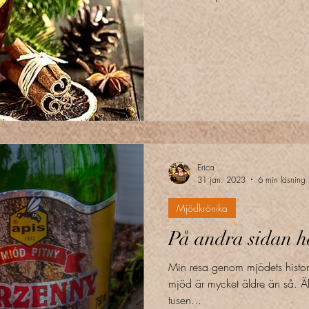
Erica
31 jan. 2023
6 min läsning
Mjödkrönika
På andra sidan h
Min resa genom mjödets histor
mjöd är mycket äldre än så. 
tusen...