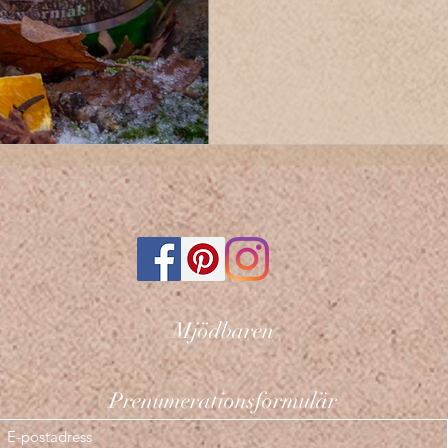
Mjödbaren
Prenumerationsformulär