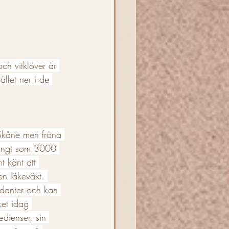
ch vitklöver är 
ället ner i de 
Skåne men fröna 
långt som 3000 
t känt att 
n läkeväxt. 
idanter och kan 
ket idag 
dienser, sin 