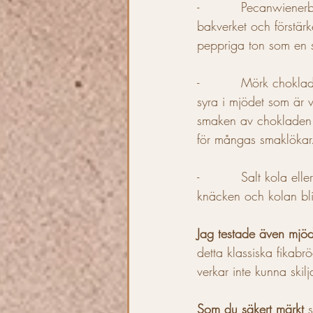
-          Pecanwiener
bakverket och förstär
peppriga ton som en s
-          Mörk chokla
syra i mjödet som är v
smaken av chokladen 
för mångas smaklökar
-          Salt kola el
knäcken och kolan blir
Jag testade även mjöde
detta klassiska fikabr
verkar inte kunna skilj
Som du säkert märkt 