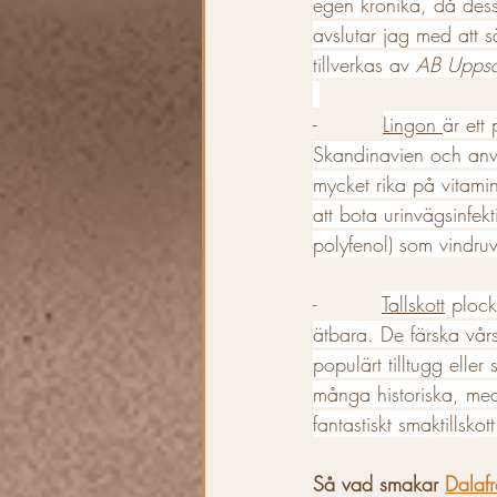
egen krönika, då dess 
avslutar jag med att s
tillverkas av 
AB Uppsal
-          
Lingon 
är ett
Skandinavien och använ
mycket rika på vitami
att bota urinvägsinfek
polyfenol) som vindruv
-          
Tallskott
 plock
ätbara. De färska vårs
populärt tilltugg eller 
många historiska, medi
fantastiskt smaktillskott
Så vad smakar 
Dalafr