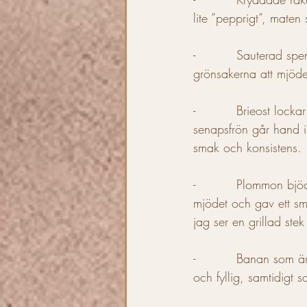
lite ”pepprigt”, maten
-          Sauterad sp
grönsakerna att mjödet
-          Brieost locka
senapsfrön går hand i
smak och konsistens. 
-          Plommon bj
mjödet och gav ett sm
jag ser en grillad ste
-          Banan som är
och fyllig, samtidigt 