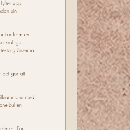
lyfter upp 
edan sin 
lockar fram en 
en kraftiga 
testa gränserna 
r det gör att 
 tillsammans med 
Kanelbullen 
rönika. För 