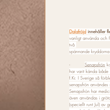
Dalafröjd
 innehåller 
vanligt använda och fin
två 
spännande kryddorna
-          
Senapsfrön
 k
har varit kända både 
f.Kr. I Sverige så för
senapsfrön användes s
Senapsfrön har medici
även användas i gröto
(speciellt runt Jul) a