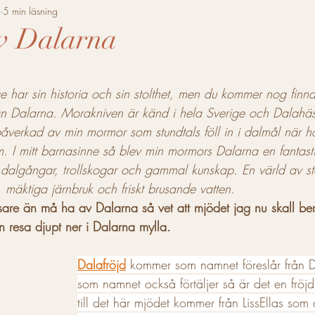
Svenskt Mjöd
Asiatiskt Mjöd
Mölska
Nordisk
5 min läsning
av Dalarna
Mjödhamnen
Hantverksmölska
Polskt mjöd
5 stjärnor.
e har sin historia och sin stolthet, men du kommer nog finna 
 än Dalarna. Morakniven är känd i hela Sverige och Dalahäs
d från Mallorca
Jul
Sommar
Mjödkrönika
 påverkad av min mormor som stundtals föll in i dalmål när h
 I mitt barnasinne så blev min mormors Dalarna en fantasti
algångar, trollskogar och gammal kunskap. En värld av sto
 mäktiga järnbruk och friskt brusande vatten. 
äsare än må ha av Dalarna så vet att mjödet jag nu skall be
 resa djupt ner i Dalarna mylla. 
Dalafröjd
 kommer som namnet föreslår från 
som namnet också förtäljer så är det en fröjd
till det här mjödet kommer från LissEllas som