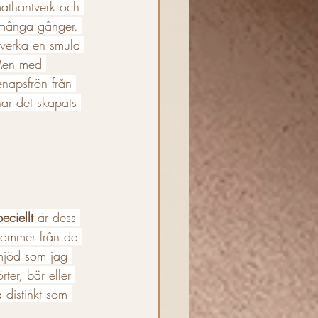
 mathantverk och 
r många gånger. 
 verka en smula 
Men med 
napsfrön från 
ar det skapats 
ciellt 
är dess 
kommer från de 
jöd som jag 
rter, bär eller 
 distinkt som 