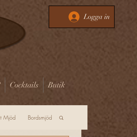
Logga in
?
Cocktails
Butik
at Mjöd
Bordsmjöd