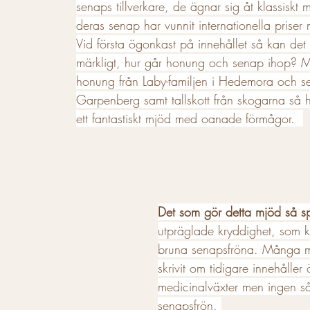
senaps tillverkare, de ägnar sig åt klassiskt
deras senap har vunnit internationella prise
Vid första ögonkast på innehållet så kan det
märkligt, hur går honung och senap ihop? 
honung från Laby-familjen i Hedemora och se
Garpenberg samt tallskott från skogarna så h
ett fantastiskt mjöd med oanade förmågor.  
Det som gör detta mjöd så spe
utpräglade kryddighet, som 
bruna senapsfröna. Många m
skrivit om tidigare innehåller ö
medicinalväxter men ingen så
senapsfrön. 