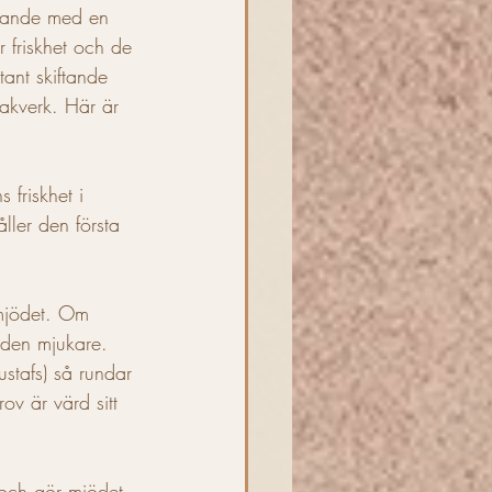
arande med en 
r friskhet och de 
ant skiftande 
bakverk. Här är 
 friskhet i 
ler den första 
 mjödet. Om 
 den mjukare. 
stafs) så rundar 
v är värd sitt 
 
 och gör mjödet 