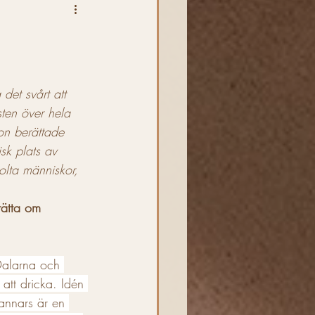
t mjöd
Kryddat mjöd
det svårt att 
ten över hela 
Krönika
on berättade 
sk plats av 
lta människor, 
rätta om 
Dalarna och 
 att dricka. Idén 
 annars är en 