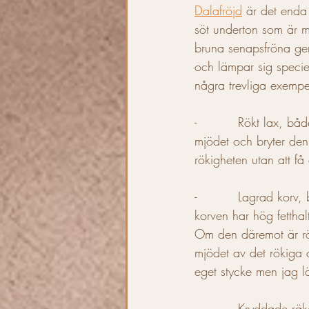
Dalafröjd
 är det enda
söt underton som är my
bruna senapsfröna ger
och lämpar sig speciell
några trevliga exempe
-          Rökt lax, bå
mjödet och bryter den
rökigheten utan att få
-          Lagrad kor
korven har hög fettha
Om den däremot är rök
mjödet av det rökiga 
eget stycke men jag l
-          Kryddade r