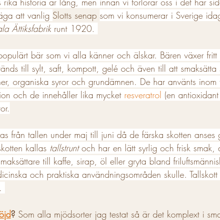
rika historia är lång, men innan vi förlorar oss i det här si
äga att vanlig 
Slotts senap 
som vi konsumerar i Sverige ida
a Ättiksfabrik
 runt 1920. 
 populärt bär som vi alla känner och älskar. Bären växer fritt 
ds till sylt, saft, kompott, gelé och även till att smaksätta 
ner, organiska syror och grundämnen. De har använts inom f
tion och de innehåller lika mycket 
resveratrol
 (en antioxidant
or.
as från tallen under maj till juni då de färska skotten anses
kotten kallas 
tallstrunt 
och har en lätt syrlig och frisk smak, 
smaksättare till kaffe, sirap, öl eller gryta bland friluftsmännis
cinska och praktiska användningsområden skulle. Tallskott är
. 
öjd
? 
Som alla mjödsorter jag testat så är det komplext i s