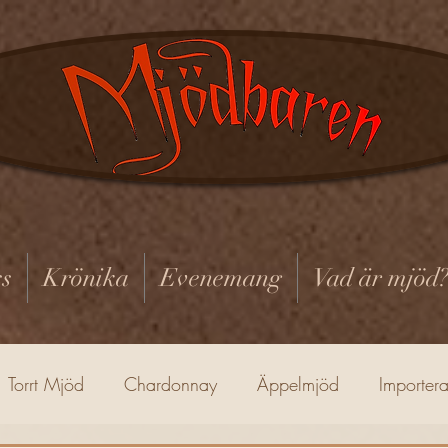
s
Krönika
Evenemang
Vad är mjöd
Torrt Mjöd
Chardonnay
Äppelmjöd
Importer