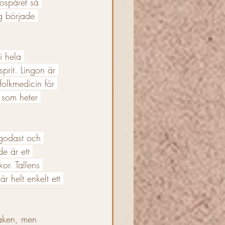
dospåret så 
g började 
i hela 
sprit. Lingon är 
olkmedicin för 
 som heter 
 godast och 
de är ett 
kor. Tallens 
 helt enkelt ett 
maken, men 