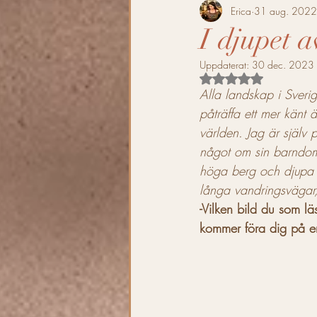
Enkelt Mjöd
Melomel
Erica
31 aug. 2022
I djupet 
Uppdaterat:
30 dec. 2023
Svensk Mölska
Grimfrost
Betygsatt till NaN av 
Alla landskap i Sverig
påträffa ett mer känt
Recept
Cocktails
Mjö
världen. Jag är själv
något om sin barndom.
höga berg och djupa d
Mjöd- Cocktails
Höst
långa vandringsvägar,
-Vilken bild du som l
kommer föra dig på en