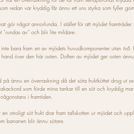
 som redan var kryddig får ännu ett uns styrka som fyller g
enat gör något annorlunda. I stället för att mjödet framträder
 ”rundas av” och blir lite mildare. 
r inte bara fram 
en
 av mjödets huvudkomponenter utan 
två
.
 hand över den här osten. Doften av mjödet ger osten ännu
öd på ännu en överraskning då det söta fruktköttet drog ut 
akackord som förde mina tankar till en söt och kryddig mari
k någonstans i framtiden. 
 en otroligt söt frukt drar fram tallskotten ur mjödet och upple
som bananen blir ännu sötare. 