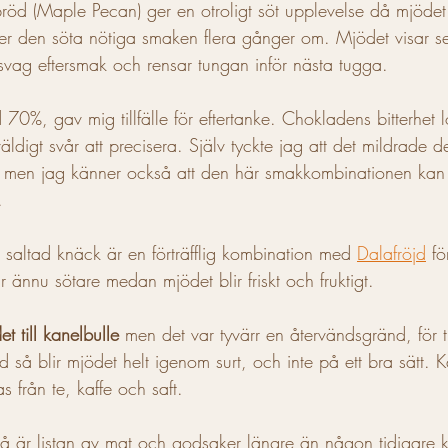
bröd (Maple Pecan) ger en otroligt söt upplevelse då mjödet 
ker den söta nötiga smaken flera gånger om. Mjödet visar s
vag eftersmak och rensar tungan inför nästa tugga. 
d 70%, gav mig tillfälle för eftertanke. Chokladens bitterhet 
äldigt svår att precisera. Själv tyckte jag att det mildrade d
men jag känner också att den här smakkombinationen kan 
.
ler saltad knäck är en förträfflig kombination med 
Dalafröjd
 fö
 ännu sötare medan mjödet blir friskt och fruktigt. 
t till kanelbulle
 men det var tyvärr en återvändsgränd, för
öd så blir mjödet helt igenom surt, och inte på ett bra sätt. 
as från te, kaffe och saft. 
så är listan av mat och godsaker längre än någon tidigare k