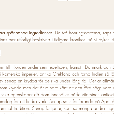
flera spännande ingredienser
. De två honungssorterna, raps o
ns mer utförligt beskrivna i tidigare krönikor. Så vi dyker ist
.
om till Norden under senmedeltiden, främst i Danmark och 
i Romerska imperiet, antika Grekland och forna Indien så 
blev senap en krydda för de rika under lång tid. Det är allmän
om krydda men det är mindre känt att den först sågs vara e
nska egenskaper då dom innehåller både vitaminer, antiox
mslag för att lindra värk. Senap säljs fortfarande på Apote
v gammal tradition. Senap förtjänar, som så många andra ingre