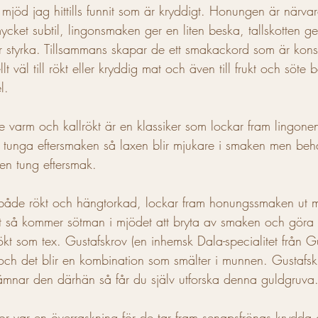
 mjöd jag hittills funnit som är kryddigt. Honungen är närv
cket subtil, lingonsmaken ger en liten beska, tallskotten ge
 styrka. Tillsammans skapar de ett smakackord som är konst
t väl till rökt eller kryddig mat och även till frukt och söte 
l.
de varm och kallrökt är en klassiker som lockar fram lingonens
 tunga eftersmaken så laxen blir mjukare i smaken men behål
 en tung eftersmak. 
v, både rökt och hängtorkad, lockar fram honungssmaken ut
lt så kommer sötman i mjödet att bryta av smaken och göra
t som tex. Gustafskrov (en inhemsk Dala-specialitet från Gu
och det blir en kombination som smälter i munnen. Gustafskro
ämnar den därhän så får du själv utforska denna guldgruva.
äkor var en överraskning för de tar fram senapsfrönas krydda