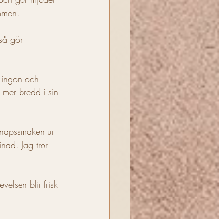
ommen.
 så gör 
 Lingon och 
 mer bredd i sin 
senapssmaken ur 
nad. Jag tror 
velsen blir frisk 