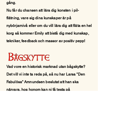
gång.
Nu får du chansen att lära dig konsten i pil-
flätning, vare sig dina kunskaper är på
nybörjarnivå eller om du vill lära dig att fläta en hel
korg så kommer Emily att bistå dig med kunskap,
tekniker, feedback och massor av
positiv
pepp!
Vad vore en historisk marknad utan bågskytte?
Det vill vi inte ta reda på, så nu har Larsa "Den
Fabulösa" Amnundsen beslutat att han ska
närvara, hos honom kan ni få testa på
pilbågsskytte och få ta del av den härliga
stämmningen som alltid råder när hans koger och
båge är framme!
Adam har deltagit i många historiska marknader,