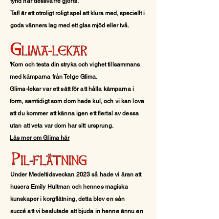
fynd
har dessvärre gjorts.
Tafl är ett otroligt roligt spel att klura med, speciellt i
goda vänners lag med ett glas mjöd eller två.
'Kom och testa din
stryka
och vighet tillsammans
med kämparna från Telge Glima.
Glima-lekar var ett sätt för att hålla kämparna i
form, samtidigt som dom hade kul, och vi kan lova
att du kommer att känna igen ett flertal av dessa
utan att veta var dom har sitt ursprung.
Läs mer om Glima här
Under Medeltidsveckan 2023 så hade vi äran att
husera Emily Hultman och hennes magiska
kunskaper i korgflätning, detta blev en sån
succé
att vi beslutade att bjuda in henne ännu en