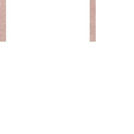
Mjödbaren
Prenumerationsformulär
Skicka