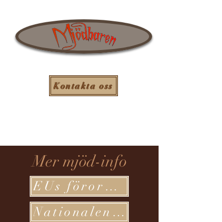
Kontakta oss
Mer mjöd-info
EUs förordningar
Nationalencyklopedin