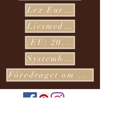
Lex Europa
Livsmedelsverket
(EU) 2019/787- Honungslikör
Systembolaget
Föredraget om Europeiska Unionens Funktinssätt
Mjödbaren
Prenumerationsformulär