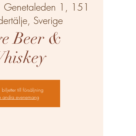
  
Genetaleden 1, 151
ertälje, Sverige
ge Beer &
hiskey
biljetter till försäljning
e andra evenemang