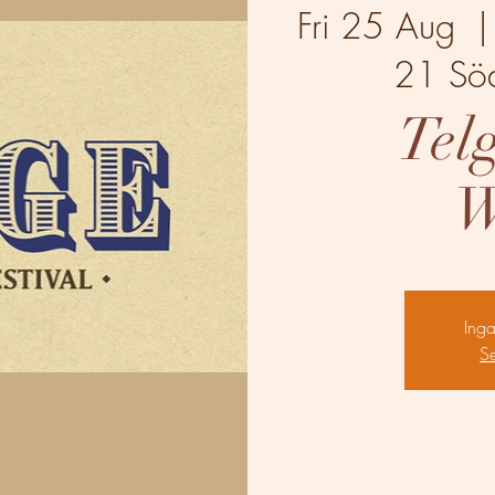
Fri 25 Aug
  |
21 Söd
Tel
W
Inga 
S