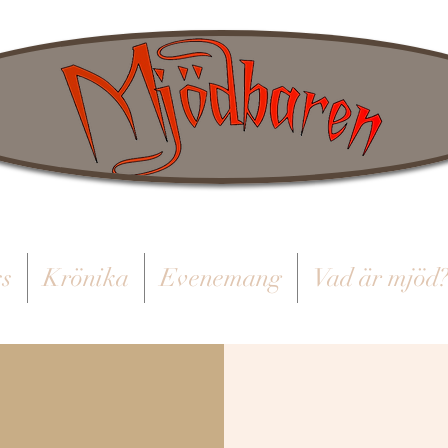
s
Krönika
Evenemang
Vad är mjöd