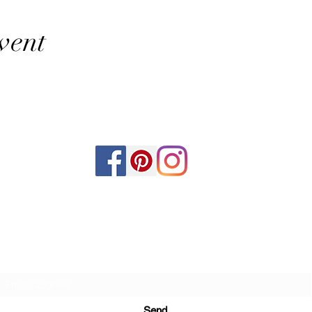
vent
Mead Geek
Subscription form
Send