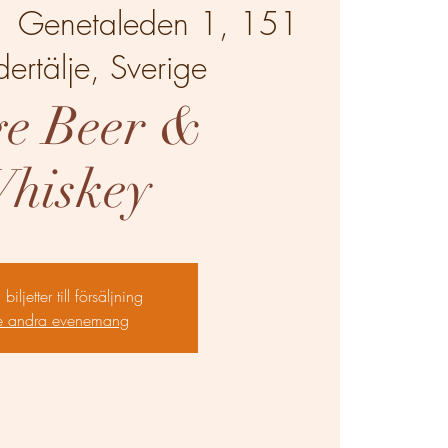
  
Genetaleden 1, 151
ertälje, Sverige
ge Beer &
hiskey
biljetter till försäljning
e andra evenemang