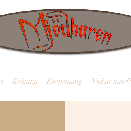
s
Krönika
Evenemang
Vad är mjöd