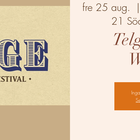
fre 25 aug.
  |
21 Söd
Tel
W
Inga 
S