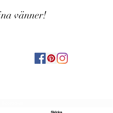
ina vänner!
Mjödbaren
Prenumerationsformulär
Skicka