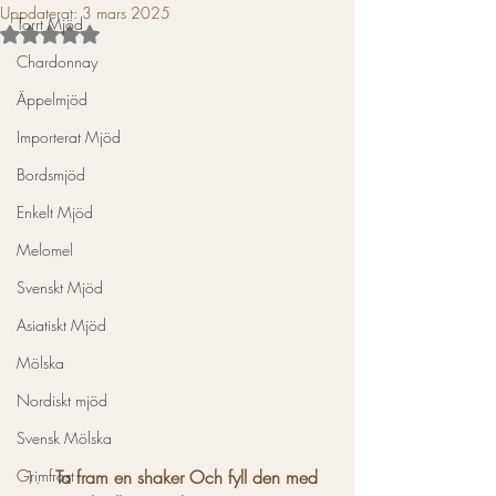
Uppdaterat:
3 mars 2025
Torrt Mjöd
Betygsatt till NaN av 5 stjärnor.
Chardonnay
Äppelmjöd
Importerat Mjöd
Bordsmjöd
Enkelt Mjöd
Melomel
Svenskt Mjöd
Asiatiskt Mjöd
Mölska
Nordiskt mjöd
Svensk Mölska
Grimfrost
Ta fram en shaker Och fyll den med 