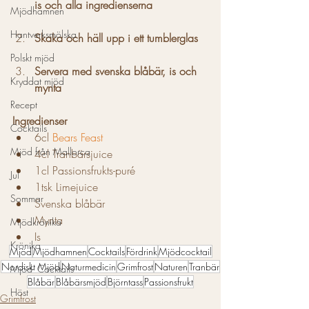
is och alla ingredienserna
Mjödhamnen
Hantverksmölska
Skaka och häll upp i ett tumblerglas
Polskt mjöd
Servera med svenska blåbär, is och 
Kryddat mjöd
mynta
Recept
Ingredienser
Cocktails
6cl 
Bears Feast
Mjöd från Mallorca
4cl Tranbärsjuice
1cl Passionsfrukts-puré
Jul
1tsk Limejuice
Sommar
Svenska blåbär
Mynta
Mjödkrönika
Is
Krönika
Mjöd
Mjödhamnen
Cocktails
Fördrink
Mjödcocktail
Nordiskt Mjöd
Naturmedicin
Grimfrost
Naturen
Tranbär
Mjöd- Cocktails
Blåbär
Blåbärsmjöd
Björntass
Passionsfrukt
Höst
Grimfrost