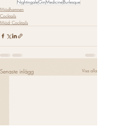
Nightingale
Gin
Medicine
Burlesque
Mjödhamnen
Cocktails
Mjöd- Cocktails
Senaste inlägg
Visa alla