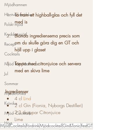
Mjödhamnen
Ta fram ett highball-glas och fyll det 
Hantverksmölska
med is
Polskt mjöd
Kryddat mjöd
Blanda ingredienserna precis som 
om du skulle göra dig en GT och 
Recept
häll upp i glaset
Cocktails
Toppa med citronjuice och servera 
Mjöd från Mallorca
med en skiva lime
Jul
Sommar
Ingredienser
Mjödkrönika
4 cl 
Lind
Krönika
2 cl Gin (Fionia, Nyborgs Destilleri)
2-3 droppar Citronjuice
Mjöd- Cocktails
Lime
Höst
Mjöd
Cocktails
Fördrink
Mjödcocktail
Gin&Tonic
Fest
GT