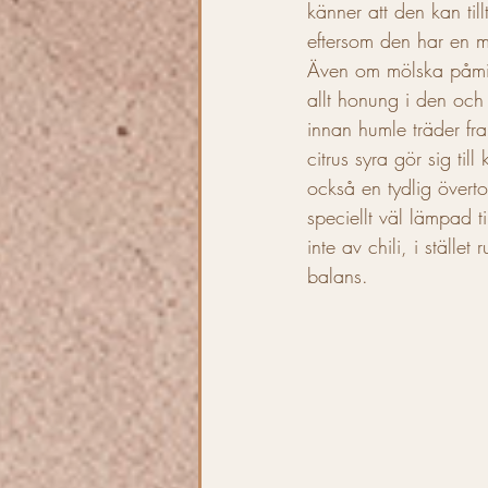
känner att den kan til
eftersom den har en m
Även om mölska påmin
allt honung i den och
innan humle träder fra
citrus syra gör sig ti
också en tydlig överto
speciellt väl lämpad 
inte av chili, i ställ
balans. 