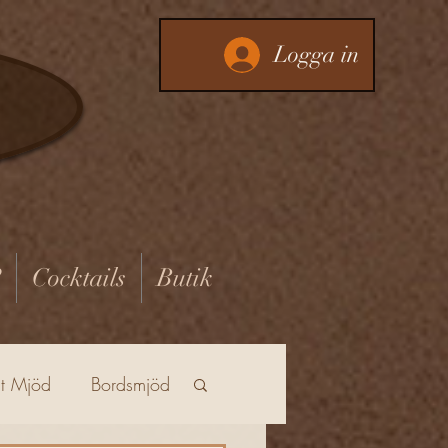
Logga in
?
Cocktails
Butik
at Mjöd
Bordsmjöd