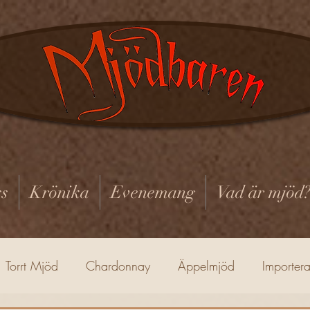
s
Krönika
Evenemang
Vad är mjöd
Torrt Mjöd
Chardonnay
Äppelmjöd
Importer