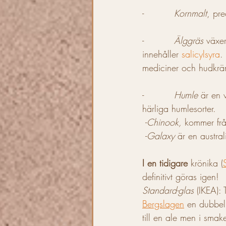
-          
Kornmalt
, pre
-          
Älggräs 
växer
innehåller 
salicylsyra
.
mediciner och hudkrä
-          
Humle
 är en 
härliga humlesorter. 
 -
Chinook, 
kommer frå
 -
Galaxy
 är en austral
I en tidigare
 krönika (
definitivt göras igen!
Standard-glas
 (IKEA):
Bergslagen
 en dubbel 
till en ale men i smak