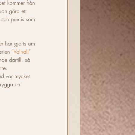
det kommer från 
an göra ett 
e och precis som 
r har gjorts om 
erien ”
Valhall
” 
e därtill, så 
tre. 
öd var mycket 
brygga en 