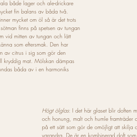
ltala både lager och ale-drickare 
ycket fin balans av båda två. 
ner mycket om öl så är det trots 
 sötman finns på spetsen av tungan 
m vid mitten av tungan och lätt 
ll känna som eftersmak. Den har 
n av citrus i sig som gör den 
till kryddig mat. Mölskan dämpas 
et rundas båda av i en harmoniks 
Högt ölglas
: I det här glaset blir doften 
och honung, malt och humle framträder a
på ett sätt som gör de omöjligt att skilja 
varandra. De är en kombinerad doft som