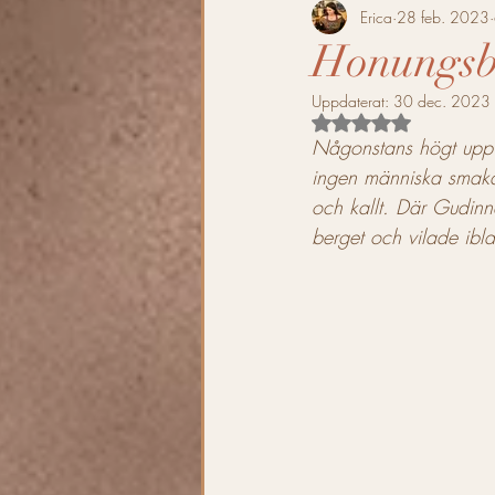
Enkelt Mjöd
Melomel
Erica
28 feb. 2023
Honungsbi
Uppdaterat:
30 dec. 2023
Svensk Mölska
Grimfrost
Betygsatt till NaN av 
Någonstans högt upp i
ingen människa smakat
Recept
Cocktails
Mjö
och kallt. Där Gudinn
berget och vilade ibl
Mjöd- Cocktails
Höst