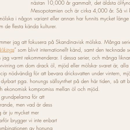
nästan 10,000 år gammalt, det äldsta öl-fyn
Mesopotamien och är cirka 4,000 år. Så vi k
 mölska i någon variant eller annan har funnits mycket läng
m de flesta kända kulturer.
mmer jag att fokusera på Skandinavisk mölska. Många serie
Vikings
” som blivit internationellt känd, samt den tecknade s
 jag varmt rekommenderar. I dessa serier, och många liknand
örvirring om dom drack öl, mjöd eller mölska- svaret är, alla 
ncip nödvändig för att bevara dricksvatten under vintern, mj
dyrbart pga. honungs sällsynthet på den här tiden, så att 
ch ekonomisk kompromiss mellan öl och mjöd. 
 grundpelarna för att 
erande, men vad är dess 
g är ju mycket mer 
varför brygger vi inte enbart 
kombinationen av honung 