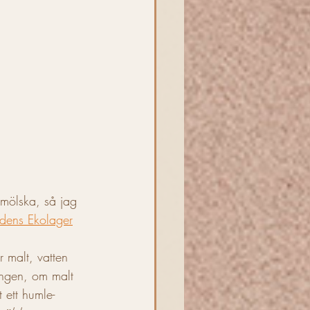
m mölska, så jag 
dens Ekolager
 malt, vatten 
ingen, om malt 
ett humle-