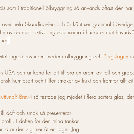
cis som i traditionell ölbryggning så används oftast den här 
 över hela Skandinavien och är känt sen gammal i Sverige, 
 En av de mest aktiva ingredienserna i huskurer mot huvudvä
mer
. 
vital ingrediens inom modern ölbryggning och 
Bergslagen
 i
n USA och är känd för att tillföra en arom av tall och grape
iensk humlesort och tillför smaker av frukt och framför allt cit
SuttungR Brew
) så testade jag mjödet i flera sorters glas, d
 Till doft och smak så presenterar 
profil. I doften för den mina tankar 
en drar den sig mer åt en lager. Jag 