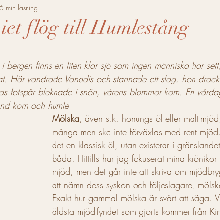
Svenskt Mjöd
Asiatiskt Mjöd
Mölska
Nordisk
6 min läsning
et flög till Humlestång
Mjödhamnen
Hantverksmölska
Polskt mjöd
5 stjärnor.
 bergen finns en liten klar sjö som ingen människa har sett
. Här vandrade Vanadis och stannade ett slag, hon drack a
d från Mallorca
Jul
Sommar
Mjödkrönika
as fotspår bleknade i snön, vårens blommor kom. En vårdag
and korn och humle
Mölska
, även s.k. honungs öl eller malt-mjö
många men ska inte förväxlas med rent mjöd. 
det en klassisk öl, utan existerar i gränslande
båda. Hittills har jag fokuserat mina krönikor
mjöd, men det går inte att skriva om mjödbr
att nämn dess syskon och följeslagare, mölsk
Exakt hur gammal mölska är svårt att säga. Vi 
äldsta mjöd-fyndet som gjorts kommer från Ki