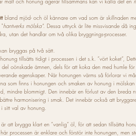
r malt och honung agerar tillsammans kan vi kalla det en 
tt
 bland mjöd- och öl kännare om vad som är skillnaden mel
 "
hantverks mölska"
. Dessa uttryck är lite missvisande då i
a, utan det handlar om två olika bryggnings-processer.
kan bryggas på två sätt. 
en del oönskade ämnen, dels för att koka den med humle för 
verande egenskaper. När honungen värms så förlorar vi m
rna som finns i honungen och smaken av honung i mölskan 
ad, mindre blommigt. Den innebär en förlust av den breda 
bättre harmonisering i smak. Det innebär också att bryggar
 i sitt val av honung.
 här processen är enklare och förstör inte honungen, men stäl