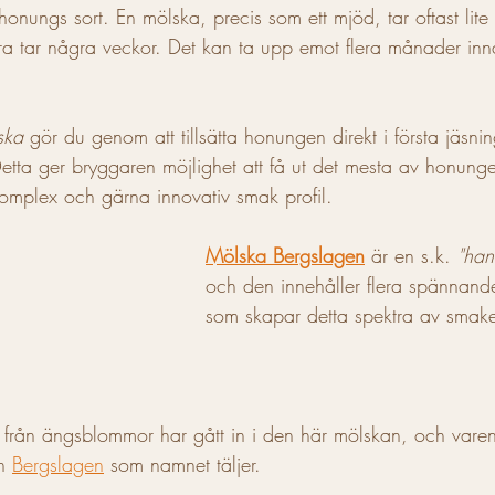
honungs sort. En mölska, precis som ett mjöd, tar oftast lite
ra tar några veckor. Det kan ta upp emot flera månader inn
ska
 gör du genom att tillsätta honungen direkt i första jäsnin
tta ger bryggaren möjlighet att få ut det mesta av honung
mplex och gärna innovativ smak profil.
Mölska Bergslagen
 är en s.k. 
"han
och den innehåller flera spännande
som skapar detta spektra av smake
 från ängsblommor har gått in i den här mölskan, och vare
n 
Bergslagen
 som namnet täljer.