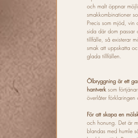
och malt öppnar möjlig
smakkombinationer som
Precis som mjöd, vin o
sida där dom passar 
tillfälle, så existerar 
smak att uppskatta o
glada tillfällen.
Ölbryggning är ett ga
hantverk
 som förtjänar
överlåter förklaringe
För att skapa en möls
och honung. Det är my
blandas med humle så