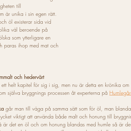
heten till 
 är unika i sin egen rätt. 
ch öl existerar sida vid 
olika väl beroende på 
mölska som ytterligare en 
ch paras ihop med mat och 
mmalt och hedervärt 
 ett helt kapitel för sig i sig, men nu är detta en krönika o
n om själva bryggnings processen åt experterna på 
Humlegår
ka
 går man till väga på samma sätt som för öl, man blandar
cket viktigt att använda både malt och honung till bryggn
 är det en öl och om honung blandas med humle så är det 