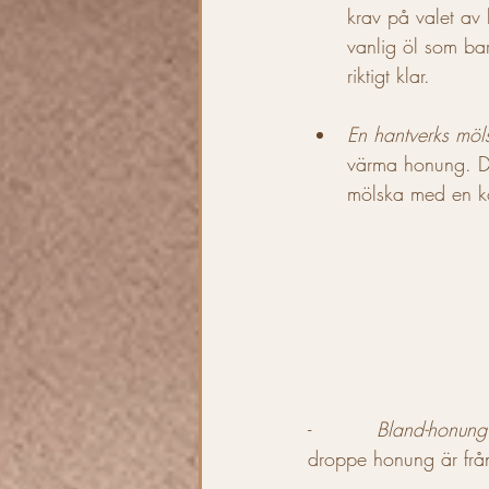
krav på valet av 
vanlig öl som ba
riktigt klar.
En hantverks möl
värma honung. De
mölska med en ko
-          
Bland-honung
droppe honung är frå