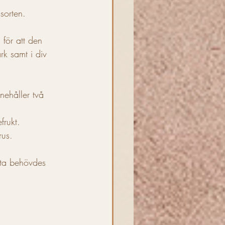
sorten.
för att den 
rk samt i div 
nnehåller två 
frukt. 
rus. 
etta behövdes 