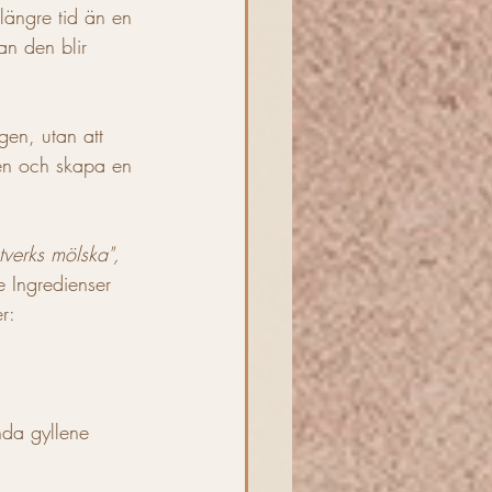
 längre tid än en 
an den blir 
gen, utan att 
en och skapa en 
tverks mölska",
 Ingredienser 
r:
nda gyllene 