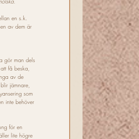
mölska
. 
lan en s.k. 
ngen av dem är 
att få beska, 
ånga av de 
blir jämnare, 
nyansering som 
en inte behöver 
ler lite högre 