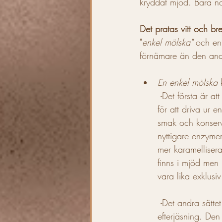
kryddat mjöd. Bara nä
Det pratas vitt och bre
"
enkel mölska"
 och en
förnämare än den andr
En enkel mölska
 
 -Det första är att honung tillsätts tidigt i processen i det s.k. ”vört koket”, Detta gör man dels 
för att driva ur 
smak och konser
nyttigare enzyme
mer karamelliser
finns i mjöd men 
vara lika exklusiv
 -Det andra sättet är att brygga klart en ”vanlig” öl, för att sedan tillsätta honung för en 
efterjäsning. Den