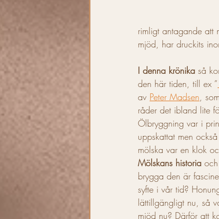
rimligt antagande att
mjöd, har druckits ino
I denna krönika
 så ko
den här tiden, till ex ”
av 
Peter Madsen
, som
råder det ibland lite f
Ölbryggning var i pri
uppskattat men också 
mölska var en klok o
Mölskans historia 
och
brygga den är fascin
syfte i vår tid? Honun
lättillgängligt nu, så 
mjöd nu? Därför att 