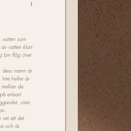
t mjöd
Kryddat mjöd
, vatten som 
v vatten klart 
Krönika
 bin flög över 
d, dess namn är 
Inte heller är 
t mellan de 
 på enbart 
yggandet, utan 
an.
vet att det 
na och är 